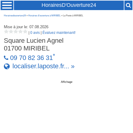
HorairesD'Ouverture24
Horairesdouverture24
»
Horaires d'ouverture à MIRIBEL
» La Poste à MIRIBEL
Mise à jour le: 07.08.2026
|
0 avis
|
Évaluez maintenant!
Square Lucien Agnel
01700
MIRIBEL
*
09 70 82 36 31
localiser.laposte.fr... »
Affichage