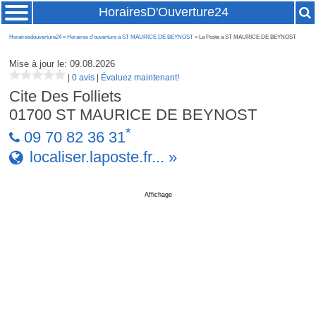
HorairesD'Ouverture24
Horairesdouverture24
»
Horaires d'ouverture à ST MAURICE DE BEYNOST
» La Poste à ST MAURICE DE BEYNOST
Mise à jour le: 09.08.2026
|
0 avis
|
Évaluez maintenant!
Cite Des Folliets
01700
ST MAURICE DE BEYNOST
*
09 70 82 36 31
localiser.laposte.fr... »
Affichage