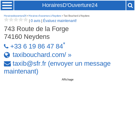
HorairesD'Ouverture24
Horairesdouverture24
»
Horaires d'ouverture à Neydens
» Taxi Bouchard à Neydens
|
0 avis
|
Évaluez maintenant!
743 Route de la Forge
74160
Neydens
*
+33 6 19 86 47 84
taxibouchard.com/ »
taxib
@
sfr
.
fr
(envoyer un message
maintenant)
Affichage