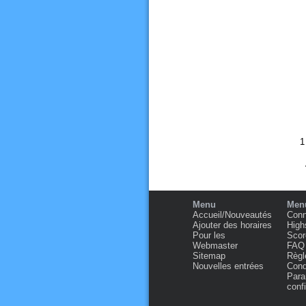
Menu
Menu
Accueil/Nouveautés
Conn
Ajouter des horaires
High
Pour les
Scor
Webmaster
FAQ
Sitemap
Règl
Nouvelles entrées
Condi
Para
confi