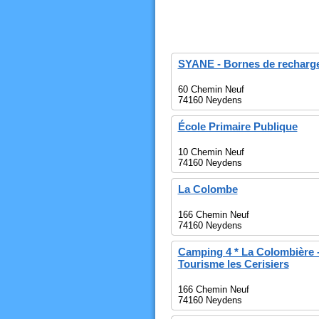
SYANE - Bornes de recharge
60 Chemin Neuf
74160 Neydens
École Primaire Publique
10 Chemin Neuf
74160 Neydens
La Colombe
166 Chemin Neuf
74160 Neydens
Camping 4 * La Colombière 
Tourisme les Cerisiers
166 Chemin Neuf
74160 Neydens