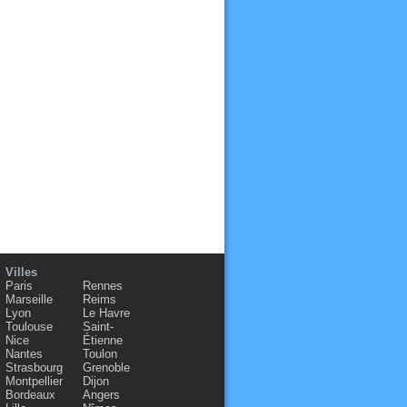
Villes
Paris
Rennes
Marseille
Reims
Lyon
Le Havre
Toulouse
Saint-
Nice
Étienne
Nantes
Toulon
Strasbourg
Grenoble
Montpellier
Dijon
Bordeaux
Angers