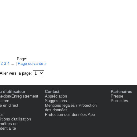
Page:
1
2
3
4
... |
Page suivante »
Aller vers la page:
 d'utilisateur
Contact
Partenaires
exion/Enregistrement
Appréciation
Presse
score
Suggestions
Publicités
e en direct
Mentions légales / Protection
des données
es
Protection des données App
tions d'utilisation
mètres de
dentialité