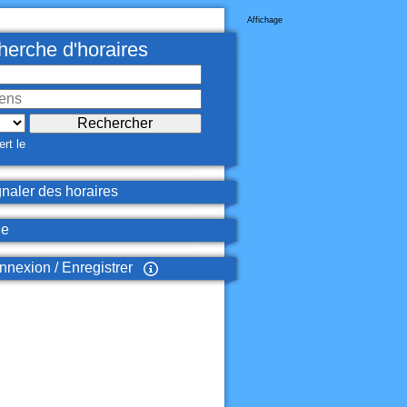
Affichage
erche d'horaires
rt le
naler des horaires
de
nexion / Enregistrer