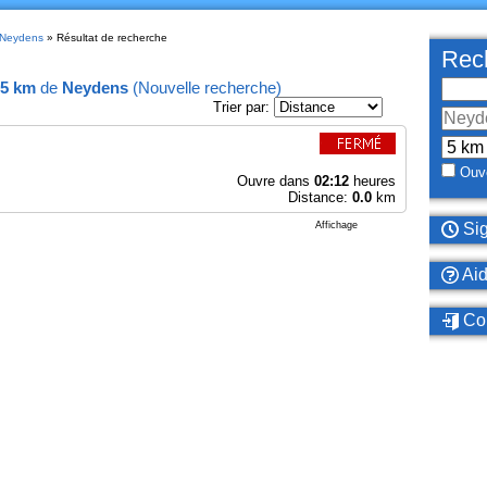
à Neydens
» Résultat de recherche
Rech
5 km
de
Neydens
(
Nouvelle recherche
)
Trier par:
Ouve
Ouvre dans
02:12
heures
Distance:
0.0
km
Affichage
Sig
Ai
Con