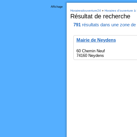
Affichage
Horairesdouverture24
»
Horaires d'ouverture 
Résultat de recherche
791
résultats
dans une zone de
Mairie de Neydens
60 Chemin Neuf
74160 Neydens