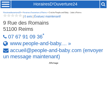
HorairesD'Ouverture24
Horairesdouverture24
»
Horaires d'ouverture à Reims
» Crèche People and Baby - Jade à Reims
|
0 avis
|
Évaluez maintenant!
9 Rue des Romains
51100
Reims
*
07 67 91 09 36
www.people-and-baby.... »
accueil
@
people-and-baby
.
com
(envoyer
un message maintenant)
Affichage