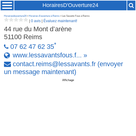
HorairesD'Ouverture24
Horairesdouverture24
»
Horaires d'ouverture à Reims
» Les Savants Fous à Reims
|
0 avis
|
Évaluez maintenant!
44 rue du Mont d’arène
51100
Reims
*
07 62 47 62 35
www.lessavantsfous.f... »
contact
.
reims
@
lessavants
.
fr
(envoyer
un message maintenant)
Affichage