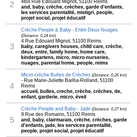
4bis Rue Edouard Mignot, 51100 Reims
2
and, baby, crèche, crèches, garde d'enfants,
les services parentalité, mistigri, people,
projet social, projet éducatif
Crèche People & Baby - Entre Deux Nuages
(
Distance: 0,24 km
)
4 Rue Edouard Mignot, 51100 Reims
3
baby, caregivers houses, child care, crèche,
deux, entre, family home, home care,
kindergartens, micro, micro-nurseries,
nuages, parental home, people, reims
Micro-crèche Bulles de Crèches
(
Distance: 0,26 km
)
- Rue Marie-Juliette Baillia-Rolland, 51100
4
Reims
accueil, bulles, creche, crèche, crèches, de,
enfant, garderie, micro, éveil
Crèche People and Baby - Jade
(
Distance: 0,27 km
)
9 Rue des Romains, 51100 Reims
5
and, baby, clairmarais, crèche, crèches, garde
d'enfants, jade, les services parentalité,
people, projet social, projet éducatif