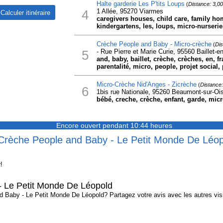
Halte garderie Les P'tits Loups
(
Distance: 3,0
4
1 Allée, 95270 Viarmes
caregivers houses, child care, family ho
kindergartens, les, loups, micro-nurserie
Crèche People and Baby - Micro-crèche
(
Dis
5
- Rue Pierre et Marie Curie, 95560 Baillet-e
and, baby, baillet, crèche, crèches, en, f
parentalité, micro, people, projet social, 
Micro-Crèche Nid'Anges - Zicrèche
(
Distance
6
1bis rue Nationale, 95260 Beaumont-sur-Oi
bébé, creche, crèche, enfant, garde, micr
Encore ouvert pendant 10:44 heures
 Crèche People and Baby - Le Petit Monde De Léo
!
 Le Petit Monde De Léopold
Baby - Le Petit Monde De Léopold? Partagez votre avis avec les autres visit