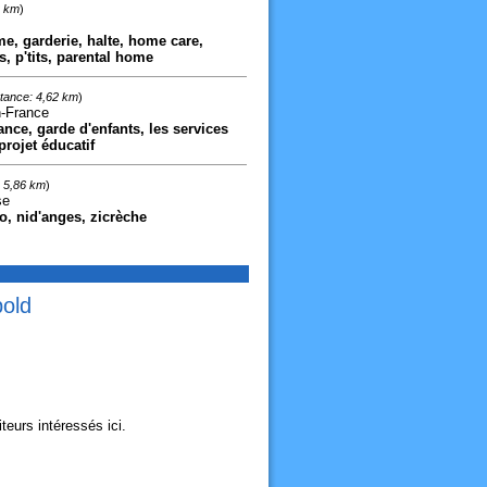
0 km
)
me, garderie, halte, home care,
s, p'tits, parental home
tance: 4,62 km
)
n-France
rance, garde d'enfants, les services
projet éducatif
: 5,86 km
)
se
o, nid'anges, zicrèche
pold
eurs intéressés ici.