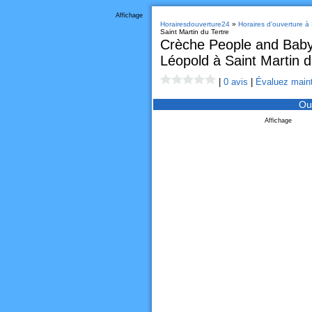
Affichage
Horairesdouverture24
»
Horaires d'ouverture à 
Saint Martin du Tertre
Crèche People and Baby
Léopold à Saint Martin d
|
0 avis
|
Évaluez maint
Ou
Affichage