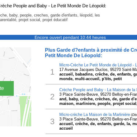
rèche People and Baby - Le Petit Monde De Léopold:
eche, baby, people, creches, garde d'enfants, léopold, les
rentalité, projet social, projet éducatif
Encore ouvert pendant 10:44 heures
Plus Garde d?enfants à proximité de C
Petit Monde De Léopold:
Micro-Crèche Le Petit Monde de Léopold - L
1
17 Avenue Jacques Duclos, 95270 Saint-Mar
accueil, babadins, crèche, de, enfants, ga
monde, multi-accueil, p'tits, petit
te
Crèche People and Baby - La Maison de la M
2
3 Place Sainte-Beuve, 95270 Belloy-en-Fra
and, baby, crèche, crèches, de, garde d'en
maison, marliniere, people, projet social,
Micro-crèche La Maison de la Marlinière
(
Dis
3
3 Place Sainte-Beuve, 95270 Belloy-en-Fra
accueil, crèche, de, enfants, garde, la, m
accueil