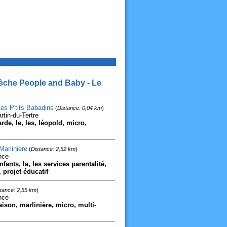
rèche People and Baby - Le
es P'tits Babadins
(
Distance: 0,04 km
)
tin-du-Tertre
rde, le, les, léopold, micro,
arliniere
(
Distance: 2,52 km
)
nce
fants, la, les services parentalité,
 projet éducatif
tance: 2,55 km
)
nce
aison, marlinière, micro, multi-