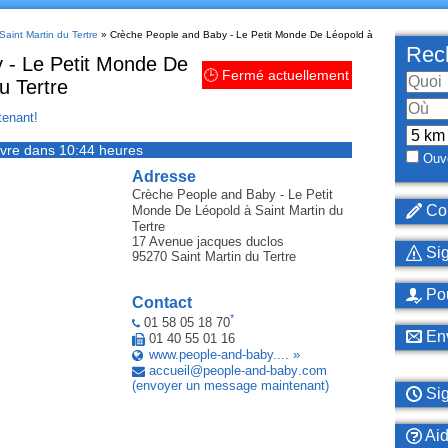
Saint Martin du Tertre
» Crèche People and Baby - Le Petit Monde De Léopold à
Rech
 - Le Petit Monde De
🕒 Fermé actuellement
u Tertre
enant!
vre dans 10:44 heures
Ouve
Adresse
Crèche People and Baby - Le Petit
Cor
Monde De Léopold
à Saint Martin du
Tertre
17 Avenue jacques duclos
Sig
95270
Saint Martin du Tertre
Pou
Contact
*
01 58 05 18 70
Env
01 40 55 01 16
www.people-and-baby.... »
accueil
@
people-and-baby
.
com
(envoyer un message maintenant)
Sig
Ai