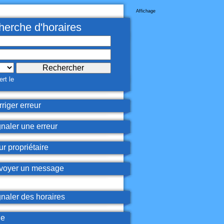
Affichage
erche d'horaires
rt le
riger erreur
naler une erreur
r propriétaire
oyer un message
naler des horaires
de