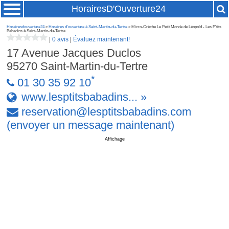
HorairesD'Ouverture24
Horairesdouverture24
»
Horaires d'ouverture à Saint-Martin-du-Tertre
» Micro-Crèche Le Petit Monde de Léopold - Les P'tits
Babadins à Saint-Martin-du-Tertre
|
0 avis
|
Évaluez maintenant!
17 Avenue Jacques Duclos
95270
Saint-Martin-du-Tertre
*
01 30 35 92 10
www.lesptitsbabadins... »
reservation
@
lesptitsbabadins
.
com
(envoyer un message maintenant)
Affichage