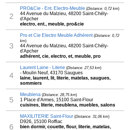
PRO&Cie - Ent. Electro-Meuble
(
Distance: 0,72 km
)
44 Avenue du Malzieu, 48200 Saint-Chély-
2
d'Apcher
electro, ent., meuble, pro&cie
Pro et Cie Electro Meuble Adhérent
(
Distance: 0,72
km
)
3
44 Avenue du Malzieu, 48200 Saint-Chély-
d'Apcher
adhérent, cie, electro, et, meuble, pro
Laurent Laine - Literie
(
Distance: 27,53 km
)
- Moulin Neuf, 43170 Saugues
4
laine, laurent, lit, literie, matelas, saugues,
sommiers
Meublena
(
Distance: 28,75 km
)
5
1 Place d'Armes, 15100 Saint-Flour
cuisines, literie, meublena, muebles, salons
MAXILITERIE Saint-Flour
(
Distance: 31,06 km
)
D926, 15100 Roffiac
6
bien dormir, couette, flour, literie, matelas,