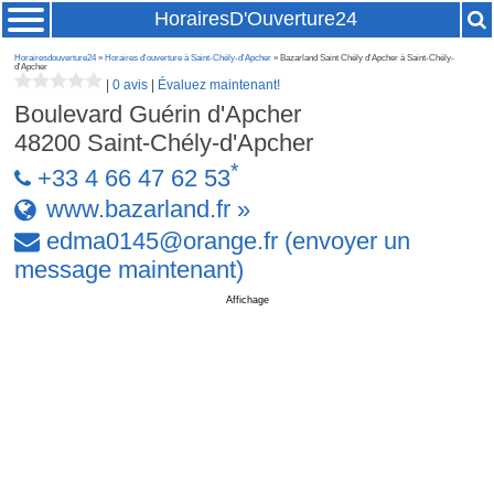
HorairesD'Ouverture24
Horairesdouverture24
»
Horaires d'ouverture à Saint-Chély-d'Apcher
» Bazarland Saint Chély d'Apcher à Saint-Chély-
d'Apcher
|
0 avis
|
Évaluez maintenant!
Boulevard Guérin d'Apcher
48200
Saint-Chély-d'Apcher
*
+33 4 66 47 62 53
www.bazarland.fr »
edma0145
@
orange
.
fr
(envoyer un
message maintenant)
Affichage