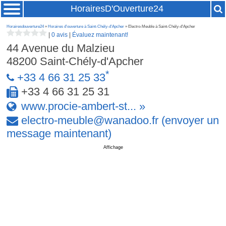
HorairesD'Ouverture24
Horairesdouverture24
»
Horaires d'ouverture à Saint-Chély-d'Apcher
» Electro-Meuble à Saint-Chély-d'Apcher
|
0 avis
|
Évaluez maintenant!
44 Avenue du Malzieu
48200
Saint-Chély-d'Apcher
*
+33 4 66 31 25 33
+33 4 66 31 25 31
www.procie-ambert-st... »
electro-meuble
@
wanadoo
.
fr
(envoyer un
message maintenant)
Affichage