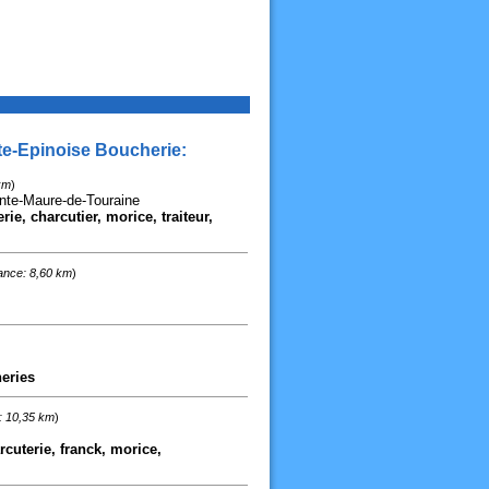
te-Epinoise Boucherie:
km
)
nte-Maure-de-Touraine
ie, charcutier, morice, traiteur,
ance: 8,60 km
)
eries
: 10,35 km
)
cuterie, franck, morice,