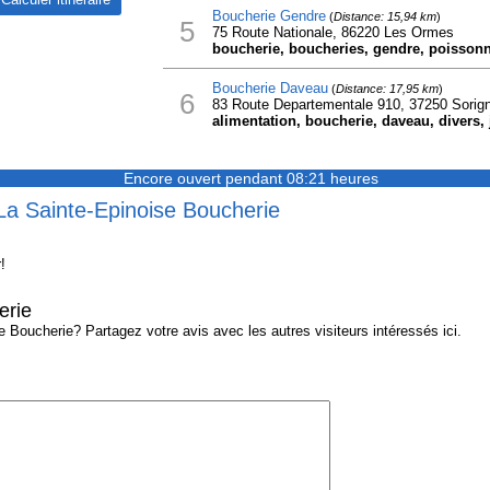
Boucherie Gendre
(
Distance: 15,94 km
)
5
75 Route Nationale, 86220 Les Ormes
boucherie, boucheries, gendre, poissonn
Boucherie Daveau
(
Distance: 17,95 km
)
6
83 Route Departementale 910, 37250 Sorig
alimentation, boucherie, daveau, divers,
Encore ouvert pendant 08:21 heures
 La Sainte-Epinoise Boucherie
!
erie
Boucherie? Partagez votre avis avec les autres visiteurs intéressés ici.