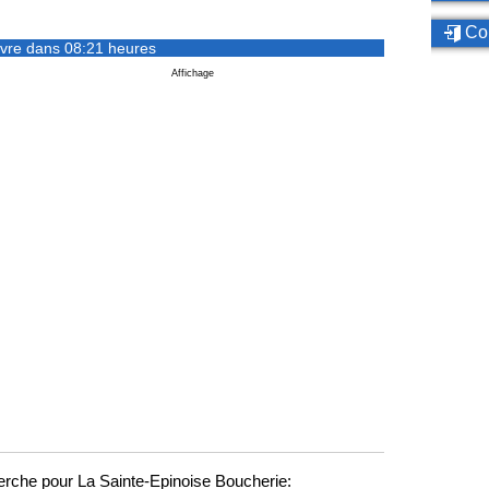
Con
vre dans 08:21 heures
Affichage
rche pour La Sainte-Epinoise Boucherie: