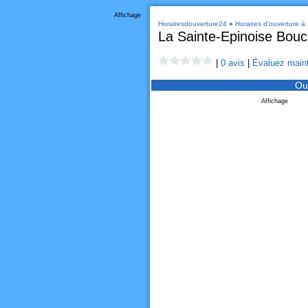
Affichage
Horairesdouverture24
»
Horaires d'ouverture à
La Sainte-Epinoise Bouc
|
0 avis
|
Évaluez maint
Ou
Affichage