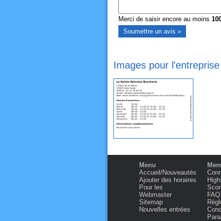
Merci de saisir encore au moins
10
Images pour l'entreprise
Menu
Menu
Accueil/Nouveautés
Conn
Ajouter des horaires
High
Pour les
Scor
Webmaster
FAQ
Sitemap
Règl
Nouvelles entrées
Condi
Para