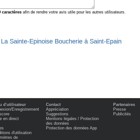
0
caractères
afin de rendre votre avis utile pour les autres utilisateurs.
 La Sainte-Epinoise Boucherie à Saint-Epain
 d'utilisateur
Contact
Partenaires
exion/Enregistrement
Appréciation
Presse
score
Suggestions
Publicités
e en direct
Mentions légales / Protection
des données
es
Protection des données App
tions d'utilisation
mètres de