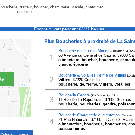
, boucherie, traiteur, boucher, charcuterie, viande, charcutier,
epinoise
Encore ouvert pendant 08:21 heures
Plus Boucheries à proximité de La Sain
Boucherie-charcuterie Morice
(
Distance: 4,32 
1
63 Avenue du Général de Gaulle, 37800 Sai
alimentaire, boucher, boucherie, charcuter
viande, épicerie
Boucherie & Volailles Ferme de Villiers
(
Dist
2
te
Villiers, 37220 Crouzilles
boucherie, de, ferme, villiers, volailles
Boucherie Gendre
(
Distance: 9,87 km
)
3
11 Rue De La Republique, 37800 Sepmes
boucherie, boucheries, gendre, poissonn
Boucherie Charcuterie Alimentation
(
Distance
4
21 Rue Nationale, 37160 La Celle St Avant
alimentation, boucherie, boucheries, char
poissonneries