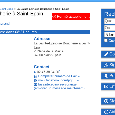
 Saint-Epain
» La Sainte-Epinoise Boucherie à Saint-Epain
herie à Saint-Epain
Rech
🕒 Fermé actuellement
enant!
vre dans 08:21 heures
Adresse
Ouve
La Sainte-Epinoise Boucherie
à Saint-
Epain
2 Place de la Mairie
Cor
37800
Saint-Epain
Sig
Contact
*
02 47 38 64 20
Pou
Compléter numéro de Fax »
www.facebook.com/pg/... »
lasainte
.
epinoise
@
orange
.
fr
Env
(envoyer un message maintenant)
Sig
Ai