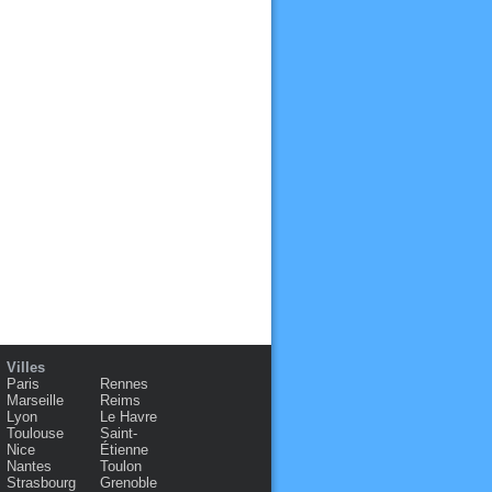
Villes
Paris
Rennes
Marseille
Reims
Lyon
Le Havre
Toulouse
Saint-
Nice
Étienne
Nantes
Toulon
Strasbourg
Grenoble