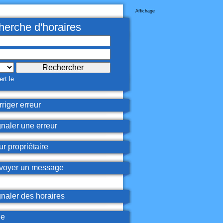
Affichage
erche d'horaires
rt le
riger erreur
naler une erreur
r propriétaire
oyer un message
naler des horaires
de