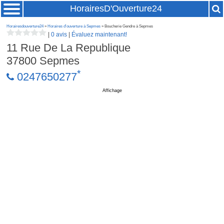
HorairesD'Ouverture24
Horairesdouverture24
»
Horaires d'ouverture à Sepmes
» Boucherie Gendre à Sepmes
|
0 avis
|
Évaluez maintenant!
11 Rue De La Republique
37800
Sepmes
*
0247650277
Affichage