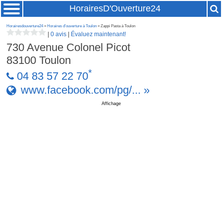
HorairesD'Ouverture24
Horairesdouverture24
»
Horaires d'ouverture à Toulon
» Zappi Pasta à Toulon
|
0 avis
|
Évaluez maintenant!
730 Avenue Colonel Picot
83100
Toulon
*
04 83 57 22 70
www.facebook.com/pg/... »
Affichage