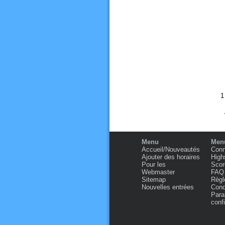
Menu
Menu
Accueil/Nouveautés
Conn
Ajouter des horaires
High
Pour les
Scor
Webmaster
FAQ
Sitemap
Règl
Nouvelles entrées
Condi
Para
confi