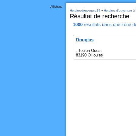
Affichage
Horairesdouverture24
»
Horaires d'ouverture à
Résultat de recherche
1000
résultats
dans une zone d
Douglas
. Toulon Ouest
83190 Ollioules