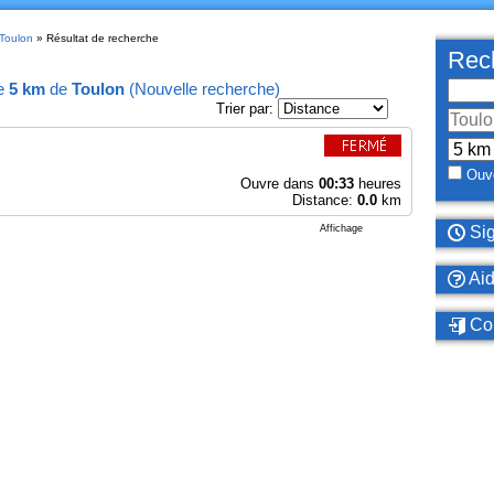
 Toulon
» Résultat de recherche
Rech
e
5 km
de
Toulon
(
Nouvelle recherche
)
Trier par:
Ouve
Ouvre dans
00:33
heures
Distance:
0.0
km
Affichage
Sig
Ai
Con