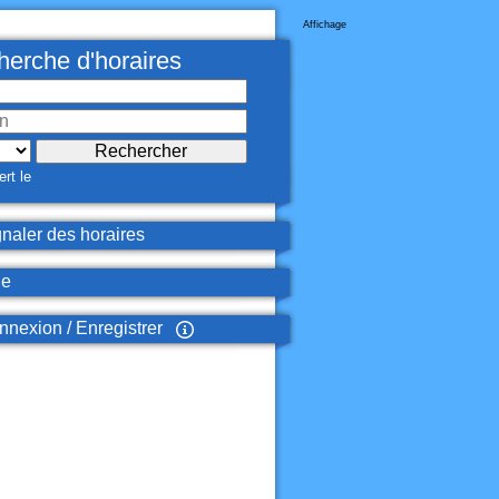
Affichage
erche d'horaires
rt le
naler des horaires
de
nexion / Enregistrer