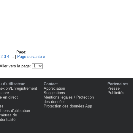
Page:
1
2
3
4
... |
Page suivante »
Aller vers la page:
 d'utilisateur
Contact
Partenaires
exion/Enregistrement
Appréciation
Presse
score
Suggestions
Publicités
e en direct
Mentions légales / Protection
des données
es
Protection des données App
tions d'utilisation
mètres de
dentialité