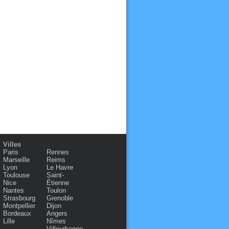
Villes
Paris
Rennes
Marseille
Reims
Lyon
Le Havre
Toulouse
Saint-
Nice
Étienne
Nantes
Toulon
Strasbourg
Grenoble
Montpellier
Dijon
Bordeaux
Angers
Lille
Nîmes
Villeurbanne