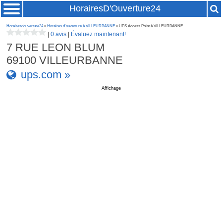
HorairesD'Ouverture24
Horairesdouverture24
»
Horaires d'ouverture à VILLEURBANNE
» UPS Access Point à VILLEURBANNE
|
0 avis
|
Évaluez maintenant!
7 RUE LEON BLUM
69100
VILLEURBANNE
ups.com »
Affichage