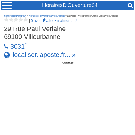
HorairesD'Ouverture24
Horairesdouverture24
»
Horaires d'ouverture à Villeurbanne
» La Poste - Villeurbanne Gratte-Ciel à Villeurbanne
|
0 avis
|
Évaluez maintenant!
29 Rue Paul Verlaine
69100
Villeurbanne
*
3631
localiser.laposte.fr... »
Affichage