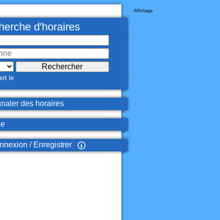
Affichage
erche d'horaires
rt le
naler des horaires
de
nexion / Enregistrer