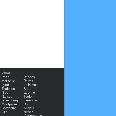
Villes
Paris
Rennes
Marseille
Reims
Lyon
Le Havre
Toulouse
Saint-
Nice
Étienne
Nantes
Toulon
Strasbourg
Grenoble
Montpellier
Dijon
Bordeaux
Angers
Lille
Nîmes
Villeurbanne