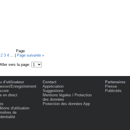
Page:
1
2
3
4
... |
Page suivante »
Aller vers la page:
 d'utilisateur
Contact
Partenaires
exion/Enregistrement
Appréciation
Presse
score
Suggestions
Publicités
e en direct
Mentions légales / Protection
des données
es
Protection des données App
tions d'utilisation
mètres de
dentialité