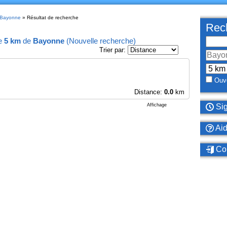
à Bayonne
» Résultat de recherche
Rech
e
5 km
de
Bayonne
(
Nouvelle recherche
)
Trier par:
Ouve
Distance:
0.0
km
Affichage
Sig
Ai
Con