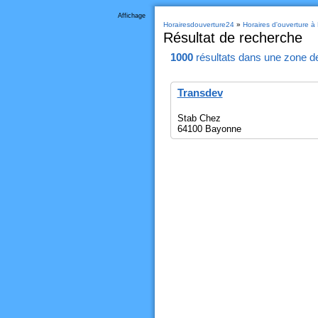
Affichage
Horairesdouverture24
»
Horaires d'ouverture 
Résultat de recherche
1000
résultats
dans une zone d
Transdev
Stab Chez
64100 Bayonne