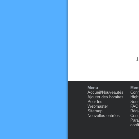
Menu
Menu
Accueil/Nouveautés
Conn
Ajouter des horaires
High
Pour les
Scor
Webmaster
FAQ
Sitemap
Règl
Nouvelles entrées
Condi
Para
confi