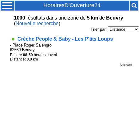
HorairesD'Ouverture24
1000
résultats
dans une zone de
5 km
de
Beuvry
(
Nouvelle recherche
)
Trier par:
Crèche People & Baby - Les P'tits Loups
- Place Roger Salengro
62660 Beuvry
Encore
08:59
heures ouvert
Distance:
0.0
km
Affichage