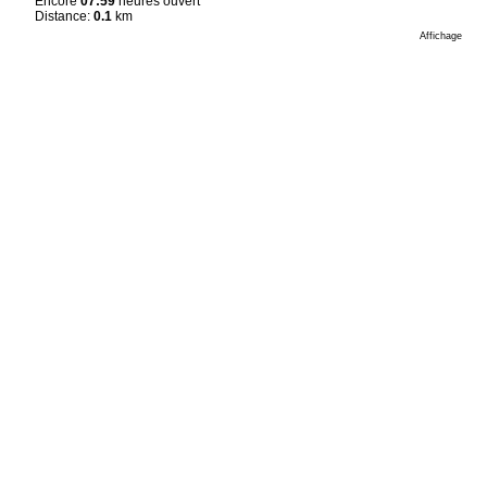
Encore
07:59
heures ouvert
Distance:
0.1
km
Affichage