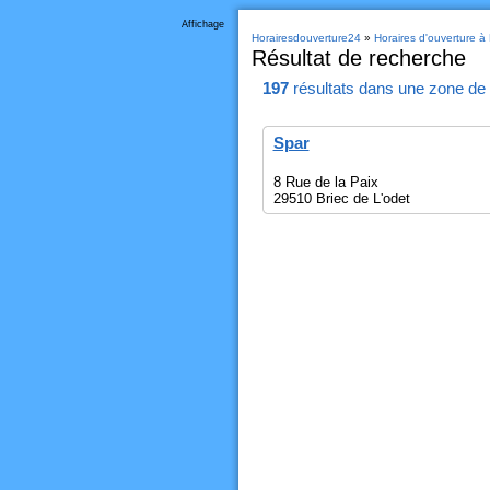
Affichage
Horairesdouverture24
»
Horaires d'ouverture à 
Résultat de recherche
197
résultats
dans une zone de
Spar
8 Rue de la Paix
29510 Briec de L'odet