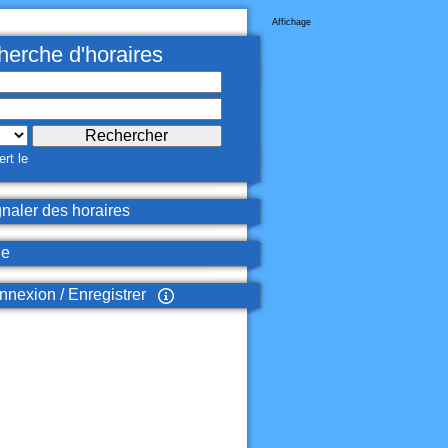
Affichage
erche d'horaires
rt le
naler des horaires
de
nexion / Enregistrer