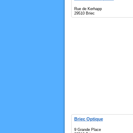
Rue de Kerhapp
29510 Briec
Briec Optique
9 Grande Place