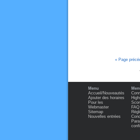
« Page précé
Menu
Menu
Accueil/Nouveautés
Conn
Ajouter des horaires
High
Pour les
Scor
Webmaster
FAQ
Sitemap
Règl
Nouvelles entrées
Condi
Para
confi