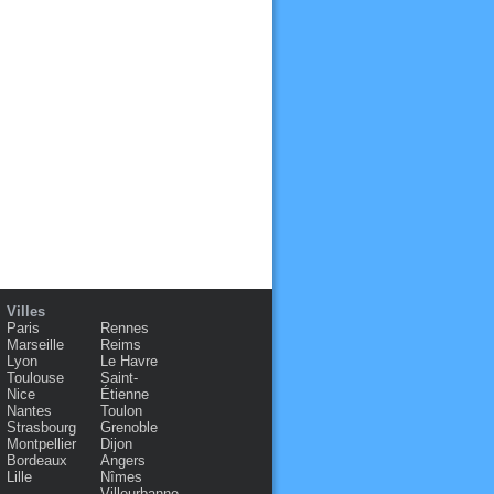
Villes
Paris
Rennes
Marseille
Reims
Lyon
Le Havre
Toulouse
Saint-
Nice
Étienne
Nantes
Toulon
Strasbourg
Grenoble
Montpellier
Dijon
Bordeaux
Angers
Lille
Nîmes
Villeurbanne