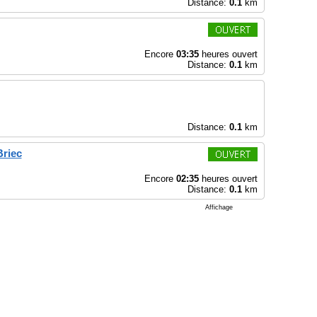
Distance:
0.1
km
Encore
03:35
heures ouvert
Distance:
0.1
km
Distance:
0.1
km
Briec
Encore
02:35
heures ouvert
Distance:
0.1
km
Affichage