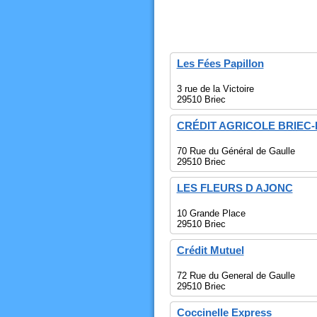
Les Fées Papillon
3 rue de la Victoire
29510 Briec
CRÉDIT AGRICOLE BRIEC-
70 Rue du Général de Gaulle
29510 Briec
LES FLEURS D AJONC
10 Grande Place
29510 Briec
Crédit Mutuel
72 Rue du General de Gaulle
29510 Briec
Coccinelle Express