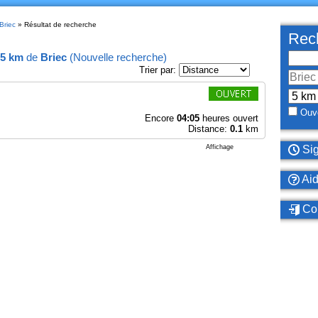
Briec
» Résultat de recherche
Rech
5 km
de
Briec
(
Nouvelle recherche
)
Trier par:
Ouve
Encore
04:05
heures ouvert
Distance:
0.1
km
Affichage
Sig
Ai
Con