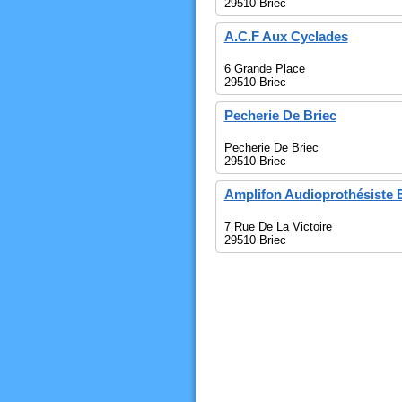
29510 Briec
A.C.F Aux Cyclades
6 Grande Place
29510 Briec
Pecherie De Briec
Pecherie De Briec
29510 Briec
Amplifon Audioprothésiste 
7 Rue De La Victoire
29510 Briec