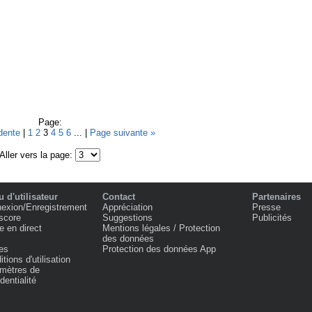
Page:
dente
|
1
2
3
4
5
6
... |
Page suivante »
Aller vers la page:
 d'utilisateur
Contact
Partenaires
exion/Enregistrement
Appréciation
Presse
score
Suggestions
Publicités
e en direct
Mentions légales / Protection
des données
es
Protection des données App
tions d'utilisation
mètres de
dentialité