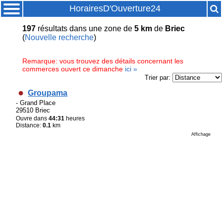
HorairesD'Ouverture24
197
résultats
dans une zone de
5 km
de
Briec
(
Nouvelle recherche
)
Remarque: vous trouvez des détails concernant les
commerces ouvert ce dimanche
ici »
Trier par:
Groupama
- Grand Place
29510 Briec
Ouvre dans
44:31
heures
Distance:
0.1
km
Affichage