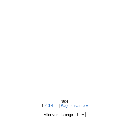
Page:
1
2
3
4
... |
Page suivante »
Aller vers la page: