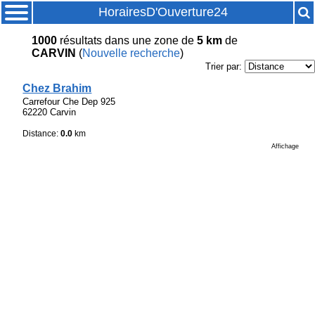
HorairesD'Ouverture24
1000
résultats
dans une zone de
5 km
de
CARVIN
(
Nouvelle recherche
)
Trier par:
Chez Brahim
Carrefour Che Dep 925
62220 Carvin
Distance:
0.0
km
Affichage