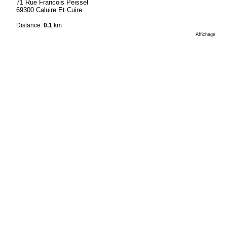
71 Rue Francois Peissel
69300 Caluire Et Cuire
Distance:
0.1
km
Affichage