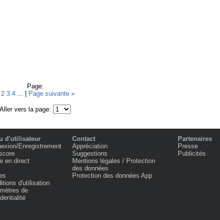
Page:
1
2
3
4
... |
Page suivante »
Aller vers la page:
 d'utilisateur
Contact
Partenaires
exion/Enregistrement
Appréciation
Presse
score
Suggestions
Publicités
e en direct
Mentions légales / Protection
des données
es
Protection des données App
tions d'utilisation
mètres de
dentialité