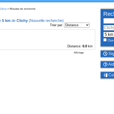
Clichy
» Résultat de recherche
Rech
e
5 km
de
Clichy
(
Nouvelle recherche
)
Trier par:
Ouve
Distance:
0.0
km
Affichage
Sig
Ai
Con