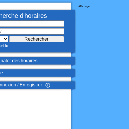
Affichage
erche d'horaires
rt le
naler des horaires
de
nexion / Enregistrer