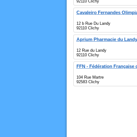
92110 Clichy
Cavaleiro Fernandes Olimpi
12 b Rue Du Landy
92110 Clichy
Aprium Pharmacie du Land
12 Rue du Landy
92110 Clichy
FFN - Fédération Française 
104 Rue Martre
92583 Clichy