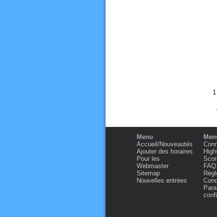
Menu
Menu
Accueil/Nouveautés
Conn
Ajouter des horaires
High
Pour les
Scor
Webmaster
FAQ
Sitemap
Règl
Nouvelles entrées
Condi
Para
confi