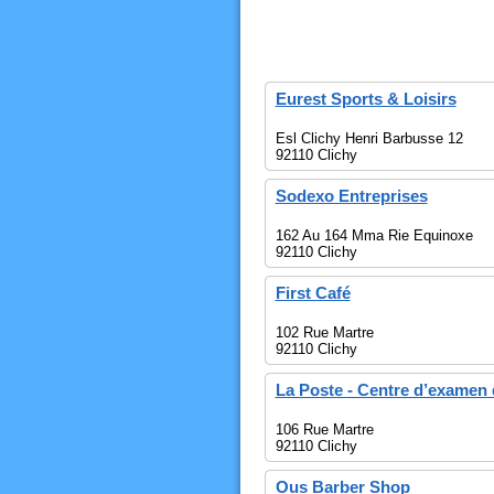
Eurest Sports & Loisirs
Esl Clichy Henri Barbusse 12
92110 Clichy
Sodexo Entreprises
162 Au 164 Mma Rie Equinoxe
92110 Clichy
First Café
102 Rue Martre
92110 Clichy
La Poste - Centre d’examen 
106 Rue Martre
92110 Clichy
Ous Barber Shop