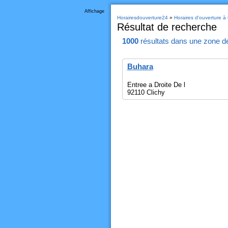
Affichage
Horairesdouverture24
»
Horaires d'ouverture à 
Résultat de recherche
1000
résultats
dans une zone d
Buhara
Entree a Droite De l
92110 Clichy