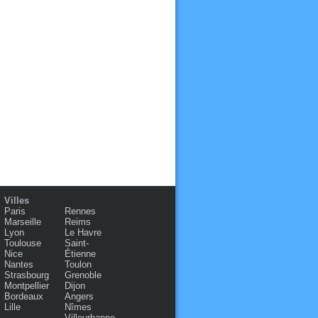
Villes
Paris
Rennes
Marseille
Reims
Lyon
Le Havre
Toulouse
Saint-
Nice
Étienne
Nantes
Toulon
Strasbourg
Grenoble
Montpellier
Dijon
Bordeaux
Angers
Lille
Nîmes
Villeurbanne