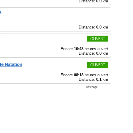
Distance:
0.0
km
a
Distance:
0.0
km
y
Encore
10:48
heures ouvert
Distance:
0.0
km
de Natation
Encore
08:18
heures ouvert
Distance:
0.1
km
Affichage