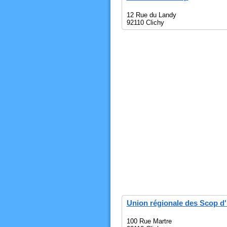
12 Rue du Landy
92110 Clichy
Union régionale des Scop d'
100 Rue Martre