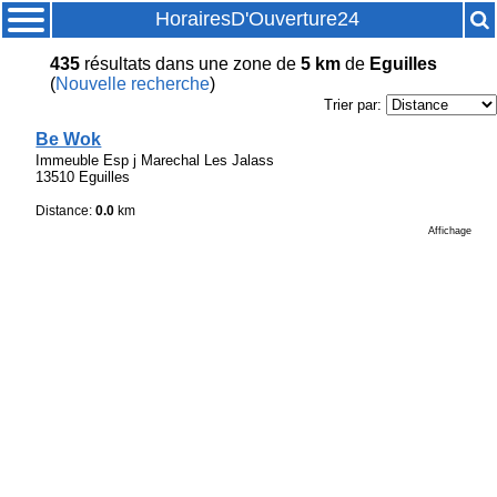
HorairesD'Ouverture24
435
résultats
dans une zone de
5 km
de
Eguilles
(
Nouvelle recherche
)
Trier par:
Be Wok
Immeuble Esp j Marechal Les Jalass
13510 Eguilles
Distance:
0.0
km
Affichage