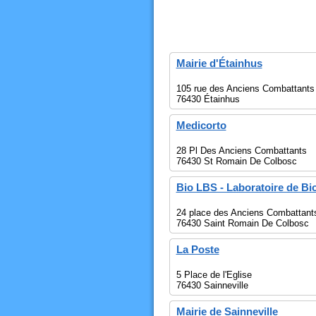
Mairie d'Étainhus
105 rue des Anciens Combattants
76430 Étainhus
Medicorto
28 Pl Des Anciens Combattants
76430 St Romain De Colbosc
Bio LBS - Laboratoire de Bi
24 place des Anciens Combattant
76430 Saint Romain De Colbosc
La Poste
5 Place de l'Eglise
76430 Sainneville
Mairie de Sainneville