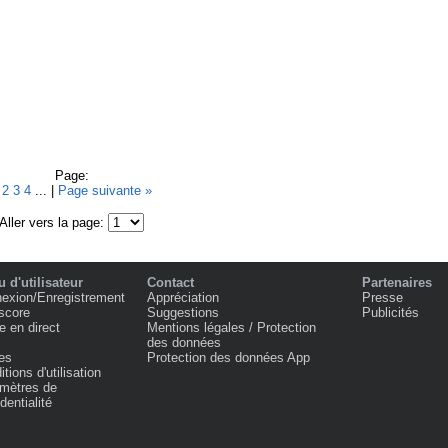
Page:
1
2
3
4
... |
Page suivante »
Aller vers la page:
 d'utilisateur
Contact
Partenaires
exion/Enregistrement
Appréciation
Presse
score
Suggestions
Publicités
e en direct
Mentions légales / Protection
des données
es
Protection des données App
tions d'utilisation
mètres de
dentialité