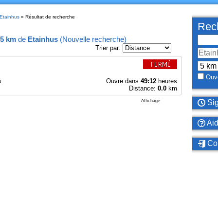
 Etainhus
» Résultat de recherche
Rech
5 km
de
Etainhus
(
Nouvelle recherche
)
Trier par:
Ouve
s
Ouvre dans
49:12
heures
Distance:
0.0
km
Affichage
Sig
Ai
Con