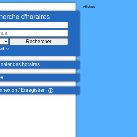
Affichage
erche d'horaires
rt le
naler des horaires
de
nexion / Enregistrer