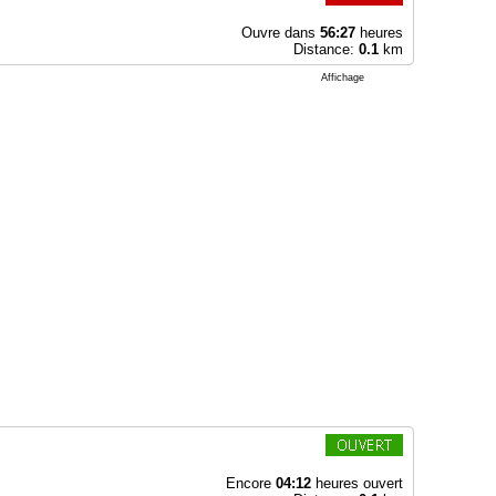
Ouvre dans
56:27
heures
Distance:
0.1
km
Affichage
Encore
04:12
heures ouvert