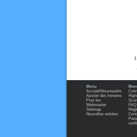
Menu
Menu
Accueil/Nouveautés
Conn
Ajouter des horaires
High
Pour les
Scor
Webmaster
FAQ
Sitemap
Règl
Nouvelles entrées
Condi
Para
confi