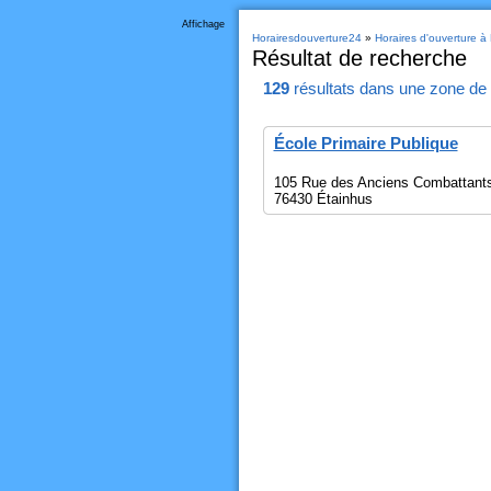
Affichage
Horairesdouverture24
»
Horaires d'ouverture à
Résultat de recherche
129
résultats
dans une zone de
École Primaire Publique
105 Rue des Anciens Combattant
76430 Étainhus