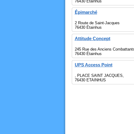
76430 Etainhus
Épimarché
2 Route de Saint-Jacques
76430 Étainhus
Attitude Concept
245 Rue des Anciens Combattant
76430 Étainhus
UPS Access Point
, PLACE SAINT JACQUES,
76430 ETAINHUS