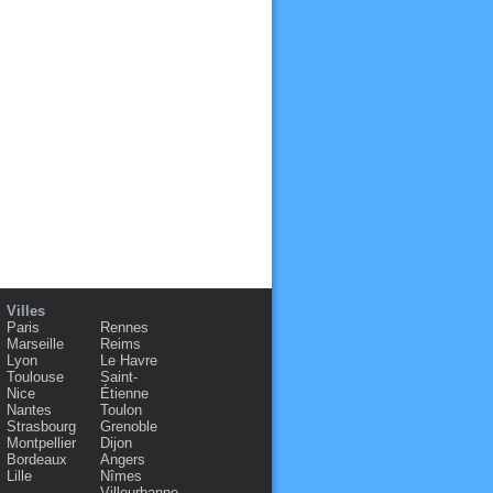
Villes
Paris
Rennes
Marseille
Reims
Lyon
Le Havre
Toulouse
Saint-
Nice
Étienne
Nantes
Toulon
Strasbourg
Grenoble
Montpellier
Dijon
Bordeaux
Angers
Lille
Nîmes
Villeurbanne