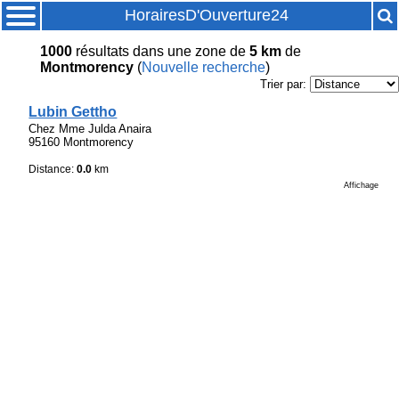
HorairesD'Ouverture24
1000
résultats
dans une zone de
5 km
de
Montmorency
(
Nouvelle recherche
)
Trier par:
Lubin Gettho
Chez Mme Julda Anaira
95160 Montmorency
Distance:
0.0
km
Affichage