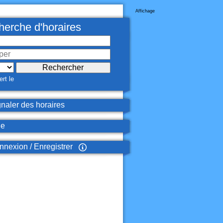
Affichage
erche d'horaires
rt le
naler des horaires
de
nexion / Enregistrer