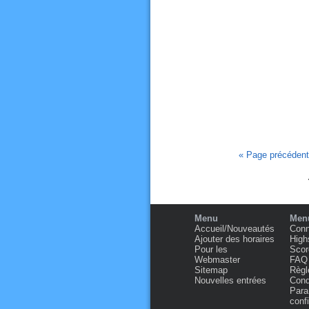
« Page précéden
Menu
Menu
Accueil/Nouveautés
Conn
Ajouter des horaires
High
Pour les
Scor
Webmaster
FAQ
Sitemap
Règl
Nouvelles entrées
Condi
Para
confi