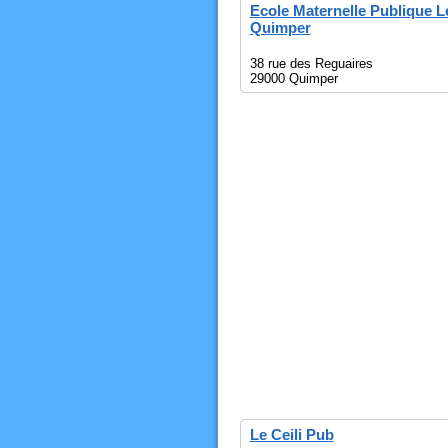
Ecole Maternelle Publique 
Quimper
38 rue des Reguaires
29000 Quimper
Le Ceili Pub