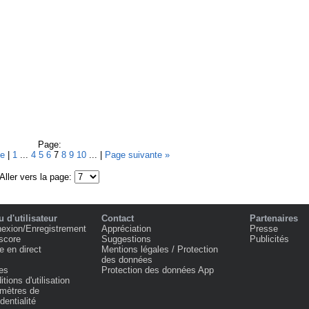
Page:
te
|
1
...
4
5
6
7
8
9
10
... |
Page suivante »
Aller vers la page:
 d'utilisateur
Contact
Partenaires
exion/Enregistrement
Appréciation
Presse
score
Suggestions
Publicités
e en direct
Mentions légales / Protection
des données
es
Protection des données App
tions d'utilisation
mètres de
dentialité