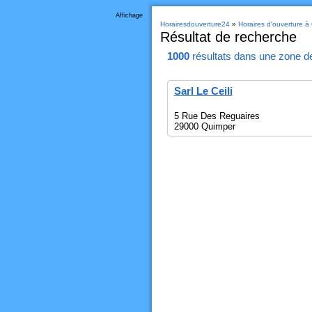
Affichage
Horairesdouverture24
»
Horaires d'ouverture à
Résultat de recherche
1000
résultats
dans une zone d
Sarl Le Ceili
5 Rue Des Reguaires
29000 Quimper