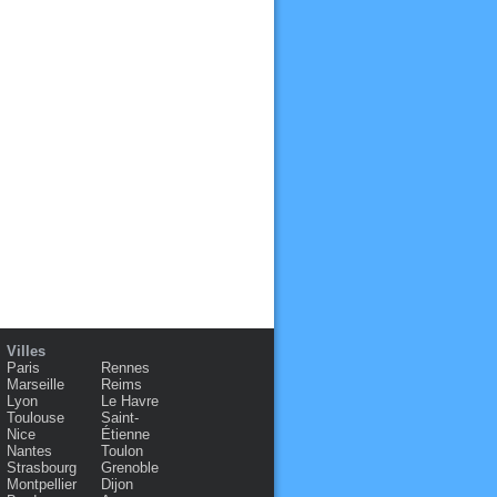
Villes
Paris
Rennes
Marseille
Reims
Lyon
Le Havre
Toulouse
Saint-
Nice
Étienne
Nantes
Toulon
Strasbourg
Grenoble
Montpellier
Dijon