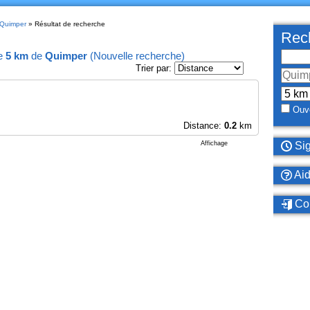
 Quimper
» Résultat de recherche
Rech
e
5 km
de
Quimper
(
Nouvelle recherche
)
Trier par:
Ouve
Distance:
0.2
km
Affichage
Sig
Ai
Con