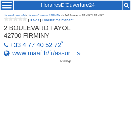
HorairesD'Ouverture24
Horairesdouverture24
»
Horaires d'ouverture à FIRMINY
» MAAF Assurances FIRMINY à FIRMINY
|
0 avis
|
Évaluez maintenant!
2 BOULEVARD FAYOL
42700
FIRMINY
*
+33 4 77 40 52 72
www.maaf.fr/fr/assur... »
Affichage