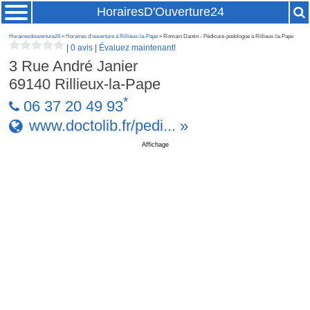
HorairesD'Ouverture24
Horairesdouverture24
»
Horaires d'ouverture à Rillieux-la-Pape
» Romain Dantin - Pédicure-podologue à Rillieux-la-Pape
|
0 avis
|
Évaluez maintenant!
3 Rue André Janier
69140
Rillieux-la-Pape
*
06 37 20 49 93
www.doctolib.fr/pedi... »
Affichage