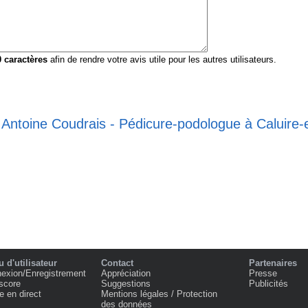
0
caractères
afin de rendre votre avis utile pour les autres utilisateurs.
 Antoine Coudrais - Pédicure-podologue à Caluire-
 d'utilisateur
Contact
Partenaires
exion/Enregistrement
Appréciation
Presse
score
Suggestions
Publicités
e en direct
Mentions légales / Protection
des données