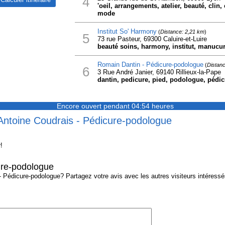
4
'oeil, arrangements, atelier, beauté, clin,
mode
Institut So' Harmony
(
Distance: 2,21 km
)
5
73 rue Pasteur, 69300 Caluire-et-Luire
beauté soins, harmony, institut, manucur
Romain Dantin - Pédicure-podologue
(
Distanc
6
3 Rue André Janier, 69140 Rillieux-la-Pape
dantin, pedicure, pied, podologue, pédic
Encore ouvert pendant 04:54 heures
 Antoine Coudrais - Pédicure-podologue
!
ure-podologue
Pédicure-podologue? Partagez votre avis avec les autres visiteurs intéressés