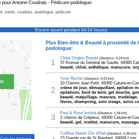
 pour Antoine Coudrais - Pédicure-podologue:
ed, santé, coudrais, podologue, pédicure
Encore ouvert pendant 04:54 heures
Plus Bien-être & Beauté à proximité de 
podologue:
Chloé Ongles Beauté
(
Distance: 0,24 km
)
1
37 Avenue du Général de Gaulle, 69300 Calu
beauté, chloé, esthétique, manucure, ong
Yves Rocher
(
Distance: 0,53 km
)
te
10 Chemin Jean Petit, 69300 Caluire-et-Cui
2
crème de jour, démaquillant, epilation mai
epilations, fond de teint, gel douche, g
beauté, maquillage, mascara, modelage, 
lèvres, shampoing, soin visage, soins co
Paul & Rose Institut
(
Distance: 1,64 km
)
3
2 chemin de Crépieux, 69300 Caluire-et-Cui
beauté, gel, institut, manucure, massage, 
Coiffeur Atelier Clin d'Oeil
(
Distance: 2,06 km
)
23 Grande rue de St Rambert, 69009 Lyon