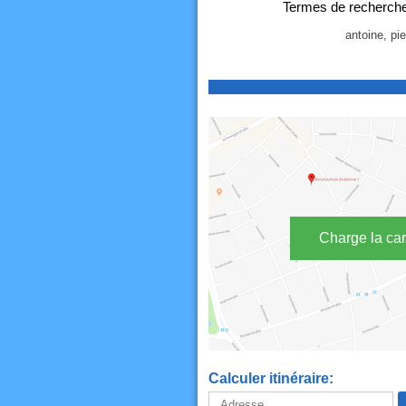
Termes de recherche
antoine, pi
Charge la car
Calculer itinéraire: