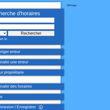
Affichage
erche d'horaires
rt le
riger erreur
naler une erreur
r propriétaire
naler des horaires
de
nexion / Enregistrer