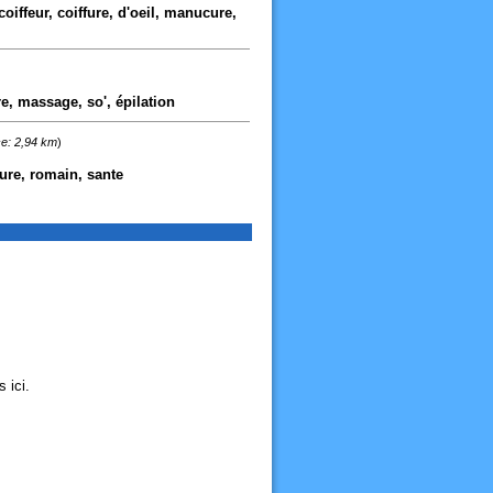
 coiffeur, coiffure, d'oeil, manucure,
e, massage, so', épilation
e: 2,94 km
)
ure, romain, sante
 ici.