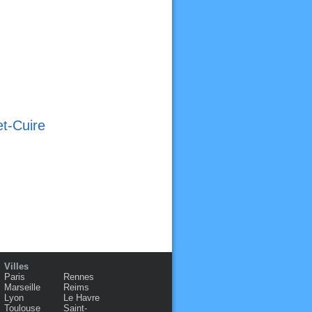
et-Cuire
Villes
Paris
Rennes
Marseille
Reims
Lyon
Le Havre
Toulouse
Saint-