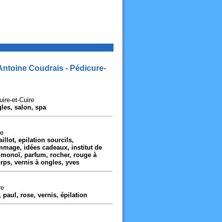
Antoine Coudrais - Pédicure-
ire-et-Cuire
les, salon, spa
re
llot, epilation sourcils,
ommage, idées cadeaux, institut de
monoï, parfum, rocher, rouge à
rps, vernis à ongles, yves
re
paul, rose, vernis, épilation