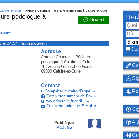
Caluire-et-Cuire
» Antoine Coudrais - Pédicure-podologue à Caluire-et-Cuire
cure-podologue à
Rech
🕒 Ouvert
enant!
ore 04:54 heures ouvert
Ouve
Adresse
Antoine Coudrais - Pédicure-
podologue
à Caluire-et-Cuire
Cor
78 Avenue Général de Gaulle
69300
Caluire-et-Cuire
Sig
Contact
Compléter numéro d'appel »
Pou
Compléter numéro de Fax »
www.doctolib.fr/pedi... »
Compléter adresse E-Mail »
Sig
Ai
Publié par
PaDuGa
Con