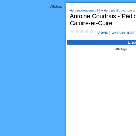
Affichage
Horairesdouverture24
»
Horaires d'ouverture à 
Antoine Coudrais - Pédi
Caluire-et-Cuire
|
0 avis
|
Évaluez maint
Enc
Affichage