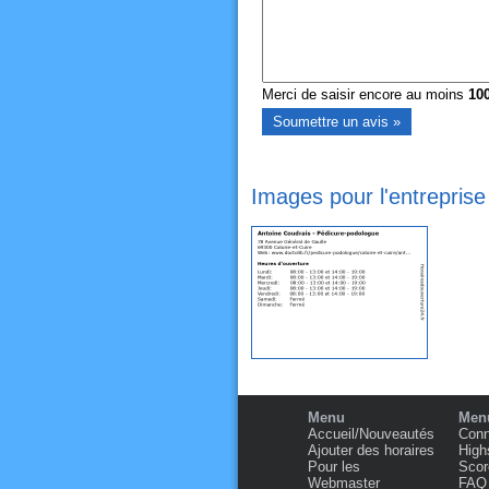
Merci de saisir encore au moins
10
Images pour l'entreprise
Menu
Menu
Accueil/Nouveautés
Conn
Ajouter des horaires
High
Pour les
Scor
Webmaster
FAQ