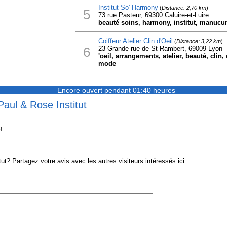
Institut So' Harmony
(
Distance: 2,70 km
)
5
73 rue Pasteur, 69300 Caluire-et-Luire
beauté soins, harmony, institut, manucur
Coiffeur Atelier Clin d'Oeil
(
Distance: 3,22 km
)
6
23 Grande rue de St Rambert, 69009 Lyon
'oeil, arrangements, atelier, beauté, clin,
mode
Encore ouvert pendant 01:40 heures
Paul & Rose Institut
!
t? Partagez votre avis avec les autres visiteurs intéressés ici.