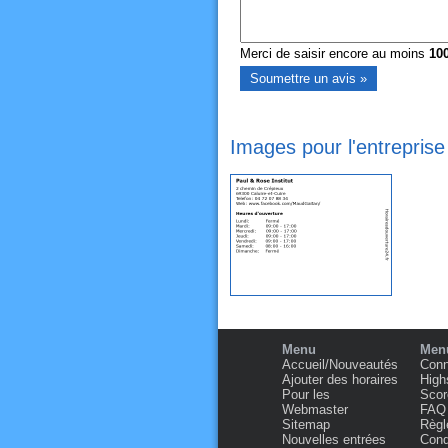
Merci de saisir encore au moins
10
Images pour l'entreprise
Menu
Menu
Accueil/Nouveautés
Conn
Ajouter des horaires
High
Pour les
Scor
Webmaster
FAQ
Sitemap
Règl
Nouvelles entrées
Condi