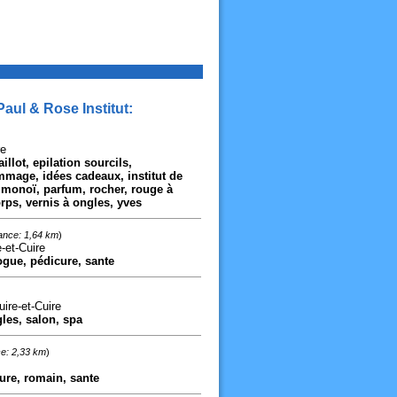
aul & Rose Institut:
re
llot, epilation sourcils,
ommage, idées cadeaux, institut de
monoï, parfum, rocher, rouge à
rps, vernis à ongles, yves
ance: 1,64 km
)
-et-Cuire
ogue, pédicure, sante
ire-et-Cuire
les, salon, spa
e: 2,33 km
)
ure, romain, sante