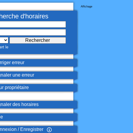
Affichage
erche d'horaires
rt le
riger erreur
naler une erreur
r propriétaire
naler des horaires
de
nexion / Enregistrer