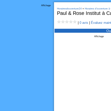
Affichage
Horairesdouverture24
»
Horaires d'ouverture à 
Paul & Rose Institut à Ca
|
0 avis
|
Évaluez maint
Ou
Affichage