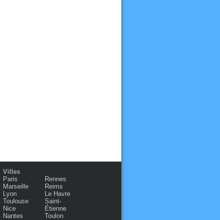
Villes
Paris
Rennes
Marseille
Reims
Lyon
Le Havre
Toulouse
Saint-
Nice
Étienne
Nantes
Toulon