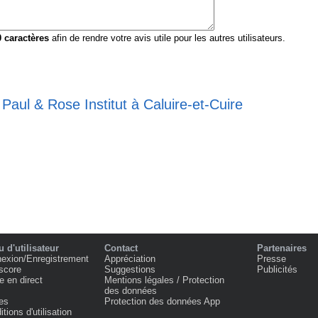
0
caractères
afin de rendre votre avis utile pour les autres utilisateurs.
 Paul & Rose Institut à Caluire-et-Cuire
 d'utilisateur
Contact
Partenaires
exion/Enregistrement
Appréciation
Presse
score
Suggestions
Publicités
e en direct
Mentions légales / Protection
des données
es
Protection des données App
tions d'utilisation