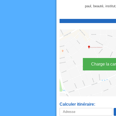
paul, beauté, institu
Charge la car
Calculer itinéraire: