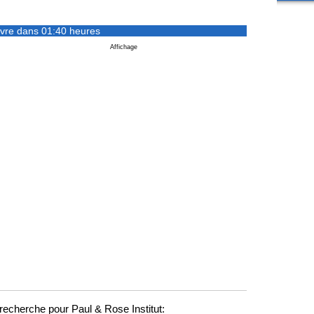
vre dans 01:40 heures
Affichage
echerche pour Paul & Rose Institut: