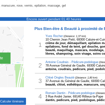
t, manucure, rose, vernis, epilation, massage, gel
Encore ouvert pendant 01:40 heures
Plus Bien-être & Beauté à proximité de P
Yves Rocher
(
Distance: 1,37 km
)
10 Chemin Jean Petit, 69300 Caluire-et-Cui
1
crème de jour, démaquillant, epilation mai
epilations, fond de teint, gel douche, g
beauté, maquillage, mascara, modelage, 
lèvres, shampoing, soin visage, soins co
te
Antoine Coudrais - Pédicure-podologue
(
Dist
2
78 Avenue Général de Gaulle, 69300 Caluire
antoine, coudrais, pedicure, pied, podol
Chloé Ongles Beauté
(
Distance: 1,80 km
)
3
37 Avenue du Général de Gaulle, 69300 Calu
beauté, chloé, esthétique, manucure, ong
Romain Dantin - Pédicure-podologue
(
Distanc
4
3 Rue André Janier, 69140 Rillieux-la-Pape
dantin, pedicure, pied, podologue, pédic