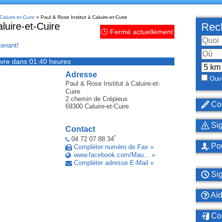
Caluire-et-Cuire
» Paul & Rose Institut à Caluire-et-Cuire
luire-et-Cuire
Rech
🕒 Fermé actuellement
enant!
vre dans 01:40 heures
Adresse
Ouve
Paul & Rose Institut
à Caluire-et-
Cuire
2 chemin de Crépieux
Cor
69300
Caluire-et-Cuire
Sig
Contact
*
04 72 07 88 34
Pou
Compléter numéro de Fax »
www.facebook.com/Mau... »
Compléter adresse E-Mail »
Sig
Ai
Con